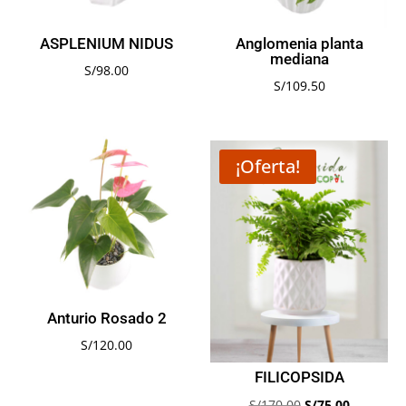
ASPLENIUM NIDUS
Anglomenia planta
mediana
S/
98.00
S/
109.50
¡Oferta!
Anturio Rosado 2
S/
120.00
FILICOPSIDA
El
El
S/
170.00
S/
75.00