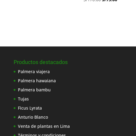
precio
precio
original
actual
era:
es:
S/170.00.
S/75.00.
Productos destacados
Palmera viajera
Palmera hawaiana
Palmera bambu
Tujas
Ficus Lyrata
Anturio Blanco
Venta de plantas en Lima
Términos y condiciones