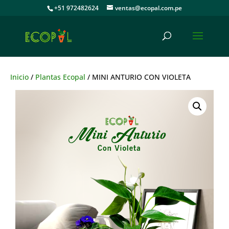
+51 972482624
ventas@ecopal.com.pe
Inicio
/
Plantas Ecopal
/ MINI ANTURIO CON VIOLETA