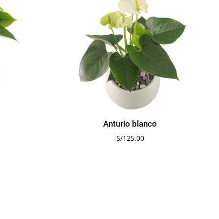
o
Anturio blanco
S/
125.00