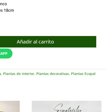
anco
 es 18cm
Añadir al carrito
SAPP
a
,
Plantas de interior
,
Plantas decorativas
,
Plantas Ecopal