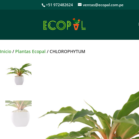
+51 972482624
ventas@ecopal.com.pe
Inicio
/
Plantas Ecopal
/ CHLOROPHYTUM