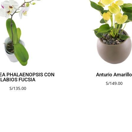
EA PHALAENOPSIS CON
Anturio Amarill
LABIOS FUCSIA
S/
149.00
S/
135.00