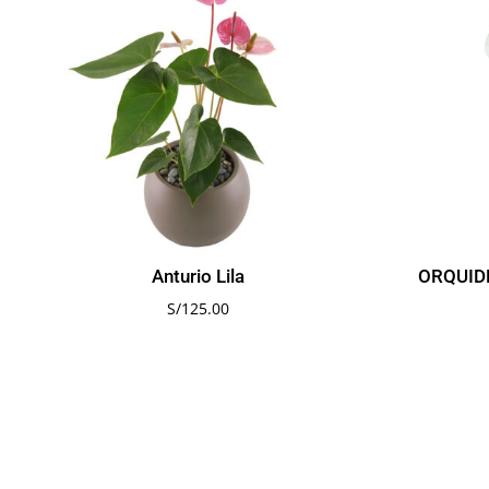
Anturio Lila
ORQUID
S/
125.00