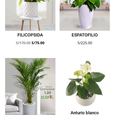
FILICOPSIDA
ESPATOFILIO
El
El
S/
170.00
S/
75.00
S/
225.00
precio
precio
original
actual
era:
es:
S/170.00.
S/75.00.
Anturio blanco