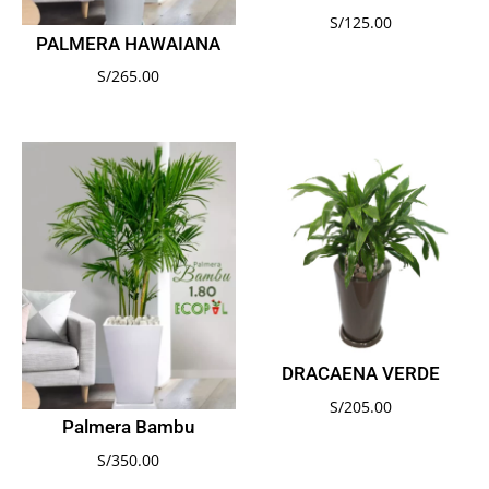
S/
125.00
PALMERA HAWAIANA
S/
265.00
DRACAENA VERDE
S/
205.00
Palmera Bambu
S/
350.00