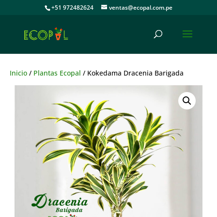
+51 972482624
ventas@ecopal.com.pe
Inicio
/
Plantas Ecopal
/ Kokedama Dracenia Barigada