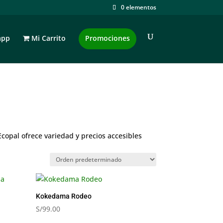
0 elementos
app
Mi Carrito
Promociones
copal ofrece variedad y precios accesibles
Kokedama Rodeo
S/
99.00