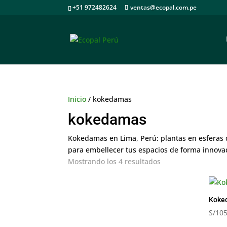
+51 972482624
ventas@ecopal.com.pe
Inicio
/ kokedamas
kokedamas
Kokedamas en Lima, Perú: plantas en esferas d
para embellecer tus espacios de forma innova
Mostrando los 4 resultados
Koke
S/
105