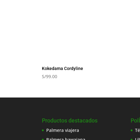
Kokedama Cordyline
S/
99.00
Productos destacados
Pol
Palmera viajera
Té
Palmera hawaiana
Li