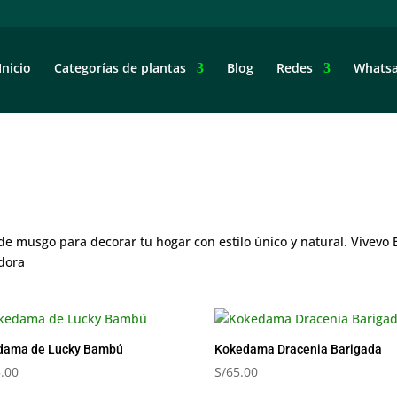
Inicio
Categorías de plantas
Blog
Redes
Whats
e musgo para decorar tu hogar con estilo único y natural. Vivevo E
dora
dama de Lucky Bambú
Kokedama Dracenia Barigada
.00
S/
65.00