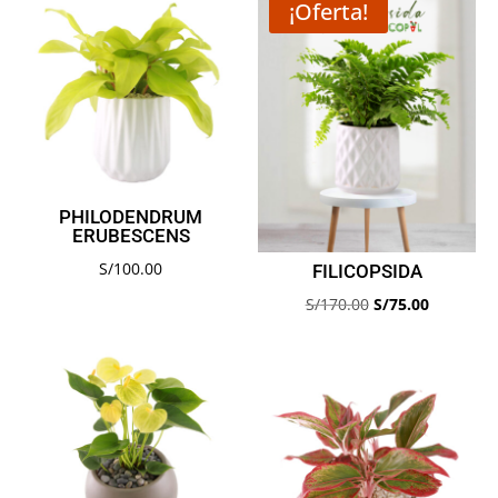
¡Oferta!
PHILODENDRUM
ERUBESCENS
S/
100.00
FILICOPSIDA
El
El
S/
170.00
S/
75.00
precio
precio
original
actual
era:
es:
S/170.00.
S/75.00.