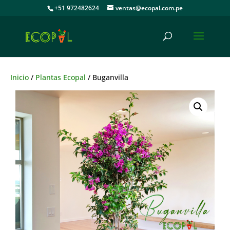
+51 972482624
ventas@ecopal.com.pe
Inicio
/
Plantas Ecopal
/ Buganvilla