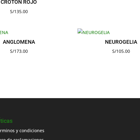
CROTON ROJO
S/
135.00
ANGLOMENA
NEUROGELIA
S/
173.00
S/
105.00
Íticas
rminos y condiciones
bro de reclamaciones