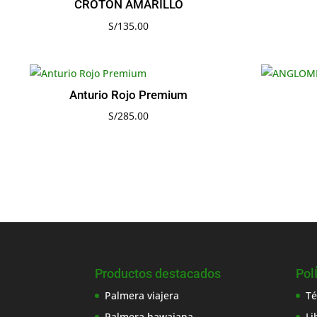
CROTON AMARILLO
S/
135.00
Anturio Rojo Premium
S/
285.00
Productos destacados
Pol
Palmera viajera
Té
Palmera hawaiana
Li