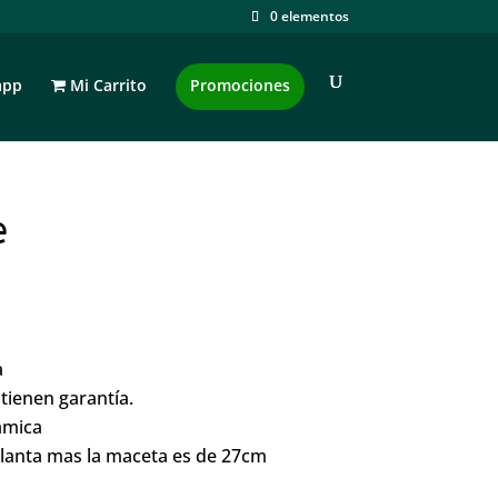
0 elementos
app
Mi Carrito
Promociones
e
a
tienen garantía.
ámica
planta mas la maceta es de 27cm