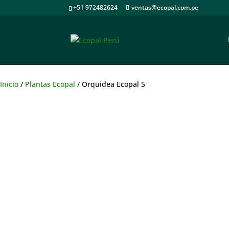
+51 972482624
ventas@ecopal.com.pe
Inicio
/
Plantas Ecopal
/ Orquidea Ecopal 5