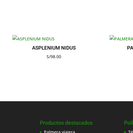
ASPLENIUM NIDUS
P
S/
98.00
Productos destacados
Pol
Palmera viajera
Té