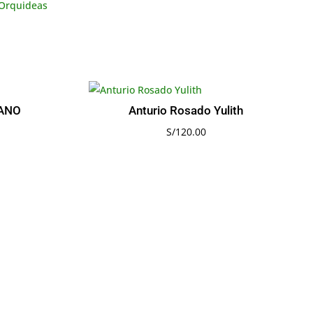
Orquideas
IANO
Anturio Rosado Yulith
S/
120.00