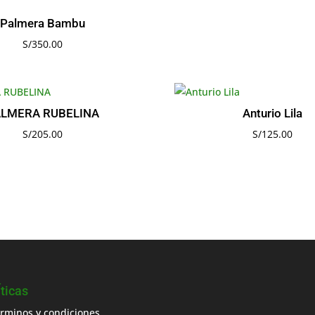
Palmera Bambu
S/
350.00
ALMERA RUBELINA
Anturio Lila
S/
205.00
S/
125.00
Íticas
rminos y condiciones