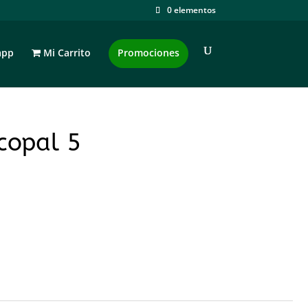
0 elementos
app
Mi Carrito
Promociones
copal 5