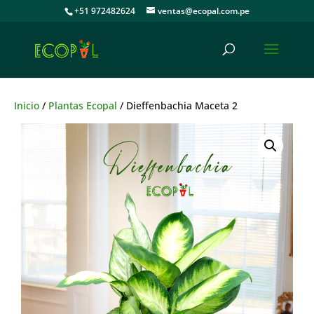
+51 972482624
ventas@ecopal.com.pe
Inicio
/
Plantas Ecopal
/ Dieffenbachia Maceta 2