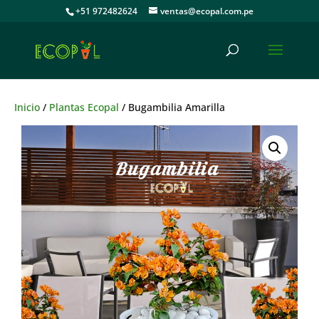
+51 972482624
ventas@ecopal.com.pe
Inicio
/
Plantas Ecopal
/ Bugambilia Amarilla