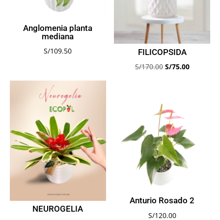
Anglomenia planta
mediana
S/
109.50
FILICOPSIDA
El
El
S/
170.00
S/
75.00
precio
precio
original
actual
era:
es:
S/170.00.
S/75.00.
Anturio Rosado 2
NEUROGELIA
S/
120.00