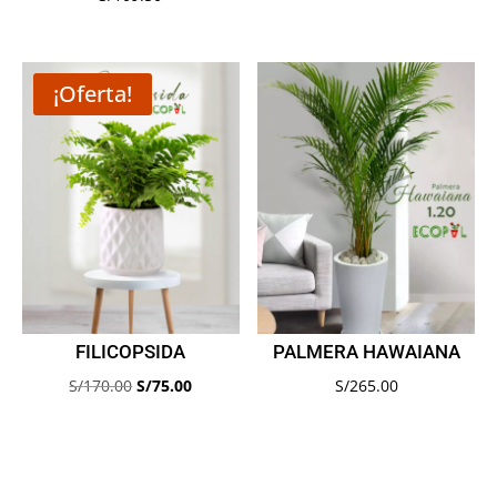
¡Oferta!
FILICOPSIDA
PALMERA HAWAIANA
El
El
S/
170.00
S/
75.00
S/
265.00
precio
precio
original
actual
era:
es: