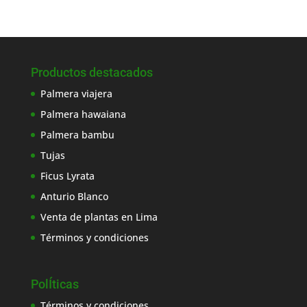
S/170.00.
S/75.00.
Productos destacados
Palmera viajera
Palmera hawaiana
Palmera bambu
Tujas
Ficus Lyrata
Anturio Blanco
Venta de plantas en Lima
Términos y condiciones
PolÍticas
Términos y condiciones